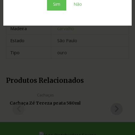
Sim
Não
Envelhecimento
2 anos
Cidade
Arealva
Madeira
carvalho
Estado
São Paulo
Tipo
ouro
Produtos Relacionados
Cachaças
Cachaça Zé Tereza prata 580ml