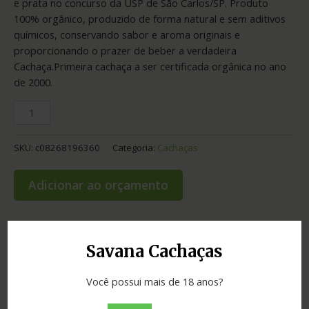
e prata no concurso da USP de São Carlos/SP. Produto
100% orgânico, produzido de forma natural e sem aditivos
químicos, conservando sabor e aroma originais e
proporcionando o prazer de beber a verdadeira
Cachaça.Primeira cachaça a ser certificada orgânica no ano
de 2000.
SKU:
c08268196360
Categoria:
Cachaças
Adicionar ao orçamento
Savana Cachaças
Informação adicional
Você possui mais de 18 anos?
Graduação
43.00