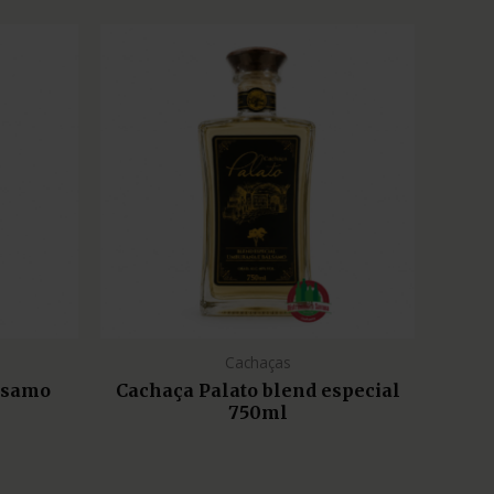
Cachaças
lsamo
Cachaça Palato blend especial
750ml