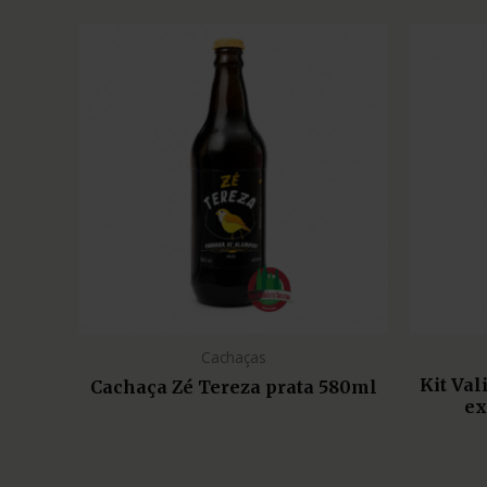
Cachaças
Kit Va
Cachaça Zé Tereza prata 580ml
ex