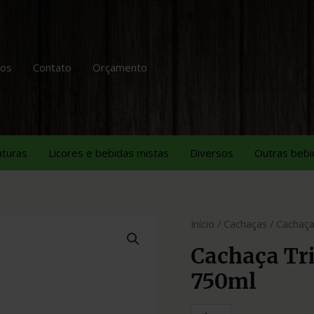
tos
Contato
Orçamento
aturas
Licores e bebidas mistas
Diversos
Outras bebi
Início
/
Cachaças
/ Cachaça
Cachaça Tr
750ml