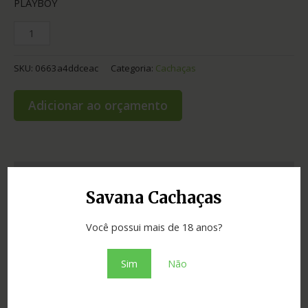
PLAYBOY
SKU:
0663a4ddceac
Categoria:
Cachaças
Adicionar ao orçamento
Informação adicional
Savana Cachaças
Graduação
40.00
Você possui mais de 18 anos?
Cidade
Betim
Sim
Não
Madeira
carvalho
Estado
Minas Gerais