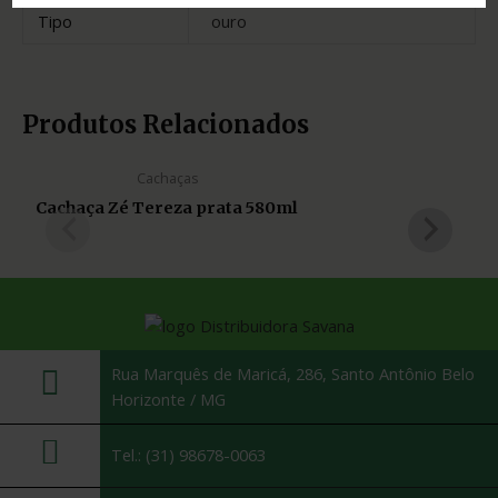
Tipo
ouro
Produtos Relacionados
Cachaças
Cachaça Zé Tereza prata 580ml
Rua Marquês de Maricá, 286, Santo Antônio Belo
Horizonte / MG
Tel.: (31) 98678-0063