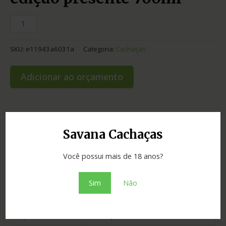
SKU:
e11943a6031a
Categoria:
Cachaças
Adicionar ao orçamento
Informação adicional
Savana Cachaças
Graduação
40.00
Você possui mais de 18 anos?
Envelhecimento
12 anos
Sim
Não
Estado
Minas Gerais
Tipo
Estojos e Kits