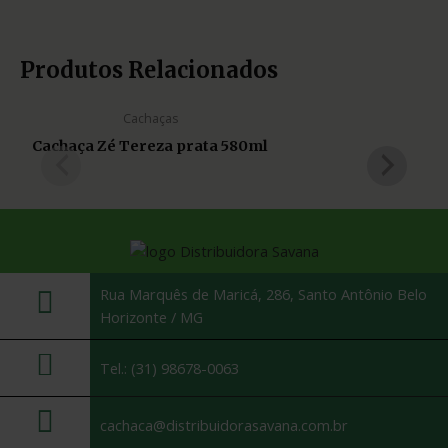
Produtos Relacionados
Cachaças
Cachaça Zé Tereza prata 580ml
Rua Marquês de Maricá, 286, Santo Antônio Belo
Horizonte / MG
Tel.: (31) 98678-0063
cachaca@distribuidorasavana.com.br