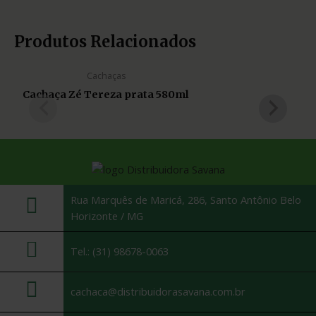
Produtos Relacionados
Cachaças
Cachaça Zé Tereza prata 580ml
Rua Marquês de Maricá, 286, Santo Antônio Belo
Horizonte / MG
Tel.: (31) 98678-0063
cachaca@distribuidorasavana.com.br