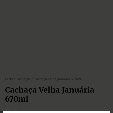
Início
/
Cachaças
/ Cachaça Velha Januária 670ml
Cachaça Velha Januária
670ml