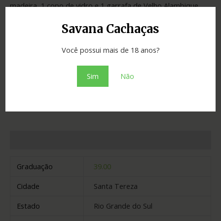
madeira ,1 copo de vidro e 1 garrafa de Velho Alambique
160ml.
Savana Cachaças
Você possui mais de 18 anos?
SKU:
fe70c36866ad
Categoria:
Cachaças
Sim
Não
Adicionar ao orçamento
Informação adicional
Graduação
39.00
Cidade
Santa Tereza
Estado
Rio Grande do Sul