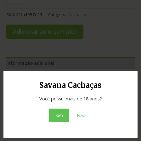
SKU:
42ffcf057e13
Categoria:
Cachaças
Adicionar ao orçamento
Informação adicional
Graduação
40.00
Savana Cachaças
Cidade
Marilac
Você possui mais de 18 anos?
Madeira
neutra
Sim
Não
Estado
Minas Gerais
Tipo
prata