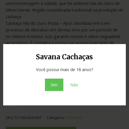
uma homenagem à cidade, que foi asétima Vila do Ouro de
Minas Gerais. Região considerada tradicional na produção de
cachaça.
Cachaça Vila do Ouro Prata – Após destilada entra em
processo de descanso em dornas inox por um período de
no mínimo 6 meses. Isso garante macies e sabor inigualável
ao produto. É cristalina e possui um aroma marcante de
cana de açúcar.
Savana Cachaças
COR: Cristalina
Você possui mais de 18 anos?
AROMA: Cana de Açucar
PALADAR: Encorpado, macio, baixoíndice de acidez e
paladar equilibrado. Confirma ao palato o sabor dacana de
Sim
Não
açúcar.
SKU:
571d3a9420bf
Categoria:
Cachaças