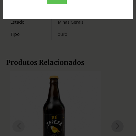
Madeira
bálsamo
Estado
Minas Gerais
Tipo
ouro
Produtos Relacionados