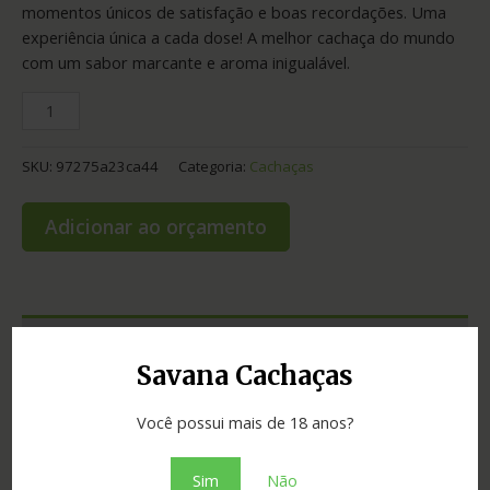
momentos únicos de satisfação e boas recordações. Uma
experiência única a cada dose! A melhor cachaça do mundo
com um sabor marcante e aroma inigualável.
SKU:
97275a23ca44
Categoria:
Cachaças
Adicionar ao orçamento
Informação adicional
Savana Cachaças
Graduação
43.00
Você possui mais de 18 anos?
Envelhecimento
4 anos
Sim
Não
Cidade
Salinas