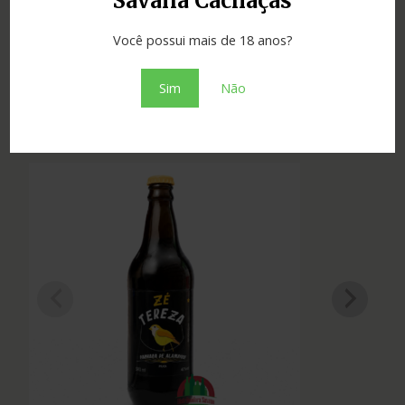
Savana Cachaças
Estado
Minas Gerais
Você possui mais de 18 anos?
Tipo
ouro
Sim
Não
Produtos Relacionados