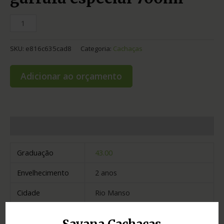
SKU:
e816c635cad8
Categoria:
Cachaças
Adicionar ao orçamento
Informação adicional
Graduação
43.00
Envelhecimento
2 anos
Cidade
Rio Manso
Madeira
carvalho e jequitibá