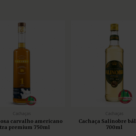
Cachaças
Cachaças
liosa carvalho americano
Cachaça Salinobre bá
tra premium 750ml
700ml