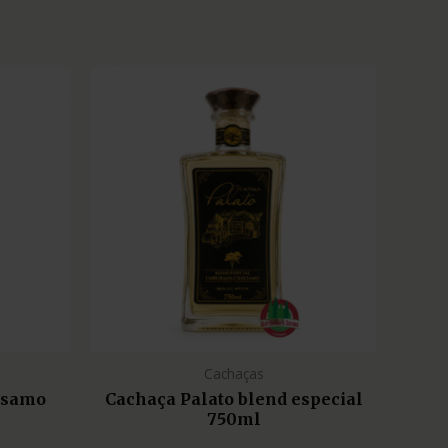
Cachaças
lsamo
Cachaça Palato blend especial
750ml