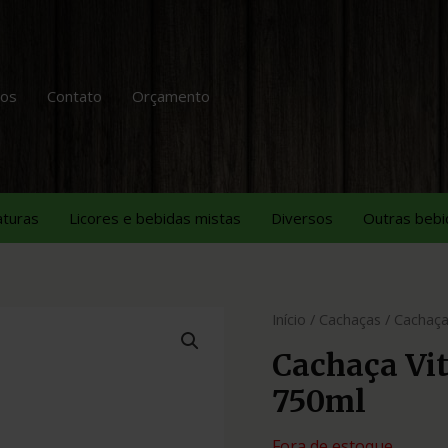
tos
Contato
Orçamento
aturas
Licores e bebidas mistas
Diversos
Outras bebi
Início
/
Cachaças
/ Cachaça
Cachaça Vi
750ml
Fora de estoque