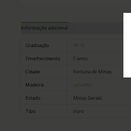
Informação adicional
Graduação
49.70
Envelhecimento
5 anos
Cidade
Fortuna de Minas
Madeira
carvalho
Estado
Minas Gerais
Tipo
ouro