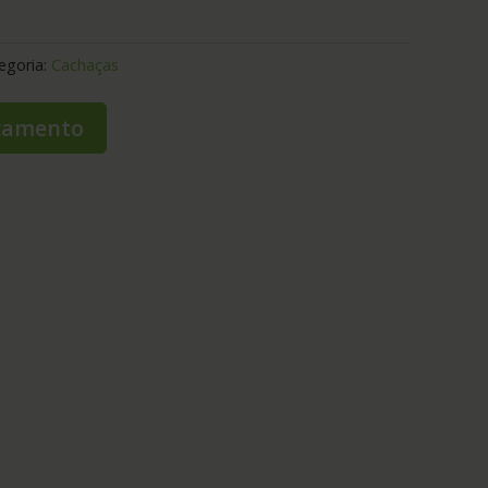
egoria:
Cachaças
rçamento