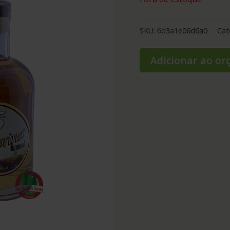
SKU:
6d3a1e06d6a0
Cat
Adicionar ao o