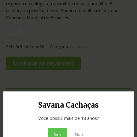
orgânica e ecológica transmitida de pai para filho. É
certificada pelo Ibametro. Ganhou medalha de ouro no
Concours Mondial de Bruxelles.
SKU:
0c9ebb2ded80
Categoria:
Cachaças
Adicionar ao orçamento
Informação adicional
Savana Cachaças
Graduação
38.00
Você possui mais de 18 anos?
Envelhecimento
4 anos
Sim
Não
Cidade
Ivoti