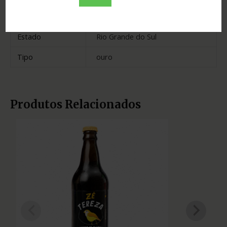
Madeira
carvalho
Estado
Rio Grande do Sul
Tipo
ouro
Produtos Relacionados