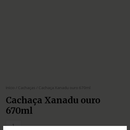
Início
/
Cachaças
/ Cachaça Xanadu ouro 670ml
Cachaça Xanadu ouro
670ml