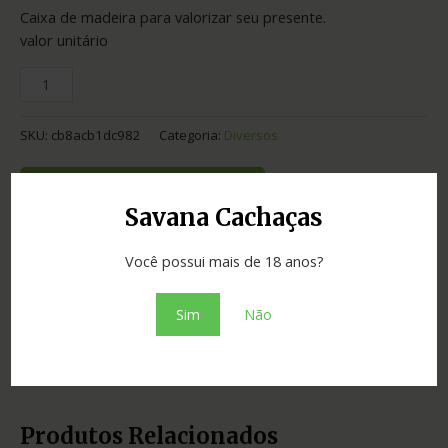
Caixa de madeira para valorizar seu presente.
valor unitário
SKU:
cb8acb1dc982
Categoria:
Diversos
Adicionar ao orçamento
Savana Cachaças
Você possui mais de 18 anos?
Informação adicional
Sim
Não
Tipo
Acessórios
Produtos Relacionados