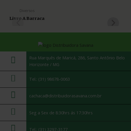
Diversos
Livro A Barraca
Co
Rua Marquês de Maricá, 286, Santo Antônio Belo
Horizonte / MG
Tel.: (31) 98678-0063
cachaca@distribuidorasavana.com.br
Seg a Sex de 8:30hrs ás 17:30hrs
Tel.: (31) 3297-3177