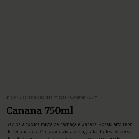
Início
/
Licores e bebidas mistas
/ Canana 750ml
Canana 750ml
Bebida alcoólica mista de cachaça e banana. Possui alto teor
de ”bebabilidade”, é especialista em agradar todos os tipos
de paladares, mestre em combinações para criação de