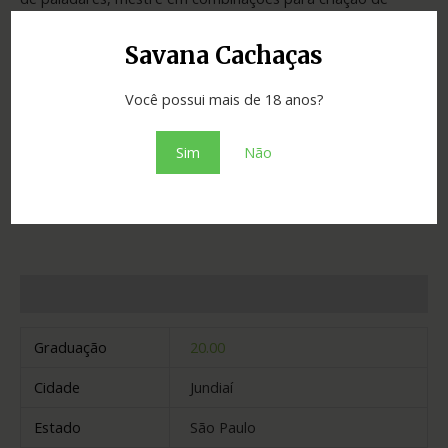
drinks e responsável por agitar festas e confraternizações
com um simples shot.
Savana Cachaças
Você possui mais de 18 anos?
SKU:
99adff456950
Categoria:
Licores e bebidas mistas
Sim
Não
Adicionar ao orçamento
Informação adicional
Graduação
20.00
Cidade
Jundiaí
Estado
São Paulo