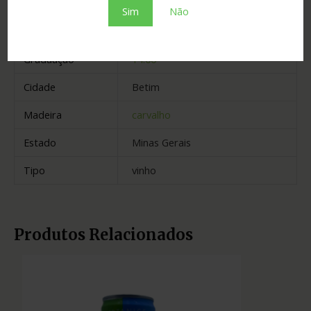
Sim
Não
Informação adicional
Graduação
14.00
Cidade
Betim
Madeira
carvalho
Estado
Minas Gerais
Tipo
vinho
Produtos Relacionados