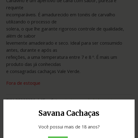
Canavino é um aperitivo de cana com sabor, pureza e
requinte
incomparáveis. É amadurecido em tonéis de carvalho
utilizando o processo de
solera, o que lhe garante rigoroso controle de qualidade,
além de sabor
levemente amadeirado e seco. Ideal para ser consumido
antes, durante e após as
refeições, a uma temperatura entre 7 e 8 º. É mais um
produto das já conhecidas
e consagradas cachaças Vale Verde.
Fora de estoque
SKU:
35309226eb45
Categoria:
Licores e bebidas mistas
Savana Cachaças
Adicionar ao orçamento
Você possui mais de 18 anos?