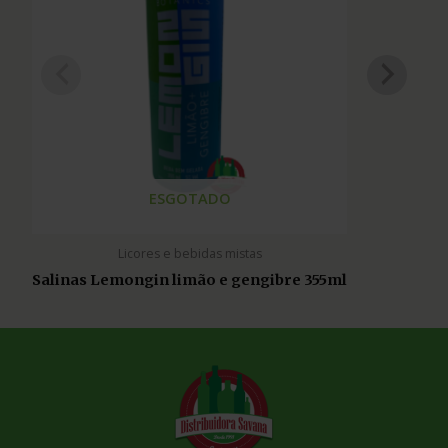
ESGOTADO
Licores e bebidas mistas
Salinas Lemongin limão e gengibre 355ml