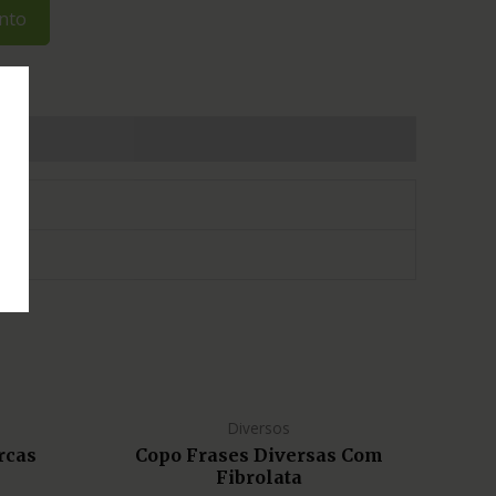
nto
Diversos
rcas
Copo Frases Diversas Com
Fibrolata