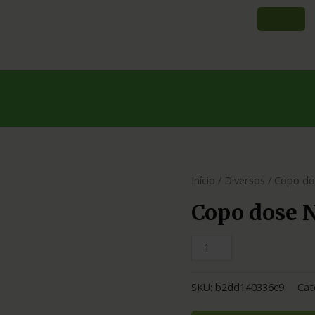
Início
/
Diversos
/ Copo do
Copo dose N
SKU:
b2dd140336c9
Cat