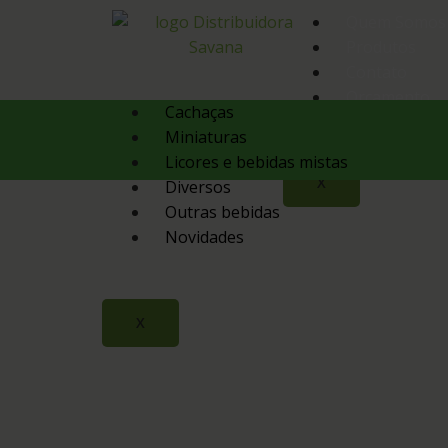
Quem Somos
Produtos
Contato
Orçamento
Cachaças
Miniaturas
Licores e bebidas mistas
X
Diversos
Outras bebidas
Novidades
X