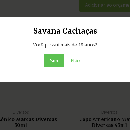
Adicionar ao orçame
Savana Cachaças
Você possui mais de 18 anos?
Sim
Não
Diversos
Diversos
Cônico Marcas Diversas
Copo Americano Ma
50ml
Diversas 45ml