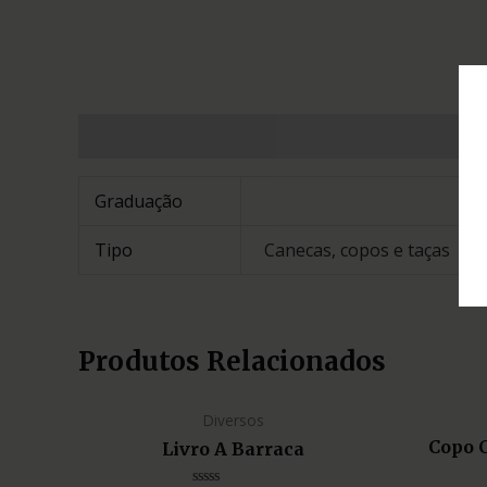
Informação adicional
Graduação
Tipo
Canecas, copos e taças
Produtos Relacionados
Diversos
Copo 
Livro A Barraca