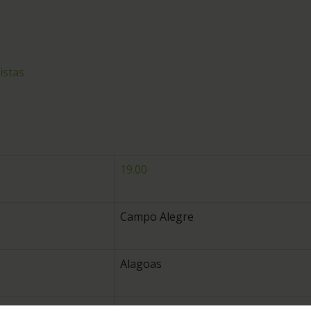
istas
19.00
Campo Alegre
Alagoas