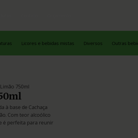
dutos
Contato
Orçamento
aturas
Licores e bebidas mistas
Diversos
Outras bebi
 Limão 750ml
750ml
ida à base de Cachaça
ão. Com teor alcoólico
 é perfeita para reunir