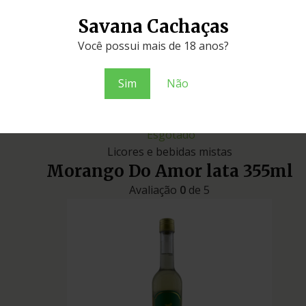
mel
Savana Cachaças
Você possui mais de 18 anos?
Esgotado
Licores e bebidas mistas
Sim
Não
Salinas Lemongin limão e gengibre 
Avaliação
0
de 5
Esgotado
Licores e bebidas mistas
Morango Do Amor lata 355ml
Avaliação
0
de 5