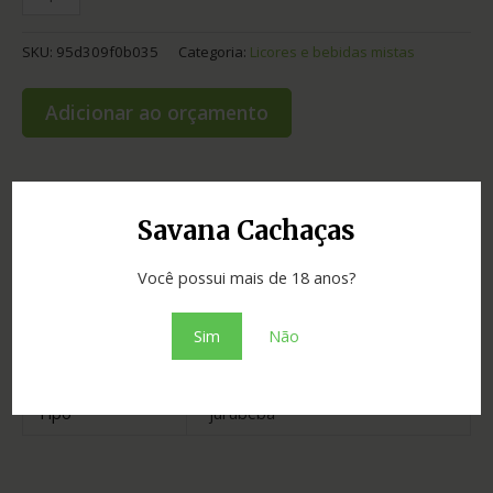
SKU:
95d309f0b035
Categoria:
Licores e bebidas mistas
Adicionar ao orçamento
Informação adicional
Savana Cachaças
Você possui mais de 18 anos?
Graduação
14.00
Cidade
Recife
Sim
Não
Estado
Pernambuco
Tipo
jurubeba