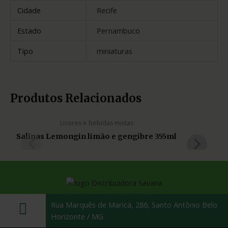
Cidade
Recife
Estado
Pernambuco
Tipo
miniaturas
ESGOTADO
Produtos Relacionados
Licores e bebidas mistas
Salinas Lemongin limão e gengibre 355ml
Mo
Rua Marquês de Maricá, 286, Santo Antônio Belo
Horizonte / MG