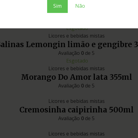
mel
Sim
Não
Esgotado
Licores e bebidas mistas
Salinas Lemongin limão e gengibre 
Avaliação
0
de 5
Esgotado
Licores e bebidas mistas
Morango Do Amor lata 355ml
Avaliação
0
de 5
Licores e bebidas mistas
Cremosinha caipirinha 500ml
Avaliação
0
de 5
Licores e bebidas mistas