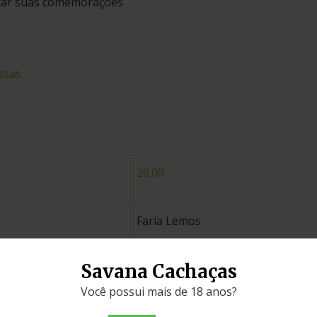
entar suas comemorações
stas
20.00
Faria Lemos
Savana Cachaças
Minas Gerais
Você possui mais de 18 anos?