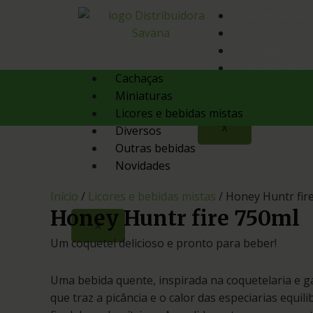
Quem Somos
Produtos
Contato
Orçamento
Cachaças
Miniaturas
Licores e bebidas mistas
X
Diversos
Outras bebidas
Novidades
Início
/
Licores e bebidas mistas
/ Honey Huntr fir
Honey Huntr fire 750ml
X
Um coquetel delicioso e pronto para beber!
Uma bebida quente, inspirada na coquetelaria e g
que traz a picância e o calor das especiarias equil