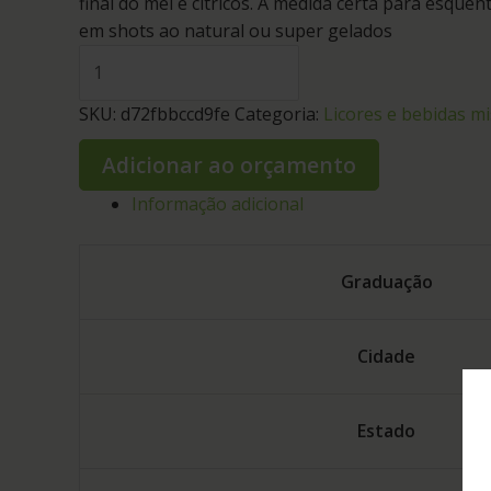
final do mel e cítricos. A medida certa para esqu
em shots ao natural ou super gelados
SKU:
d72fbbccd9fe
Categoria:
Licores e bebidas mi
Adicionar ao orçamento
Informação adicional
Graduação
Cidade
Estado