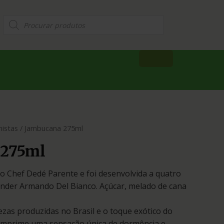
mistas
/ Jambucana 275ml
 275ml
o Chef Dedé Parente e foi desenvolvida a quatro
nder Armando Del Bianco. Açúcar, melado de cana
ezas produzidas no Brasil e o toque exótico do
imprime uma sensação única de dormência e