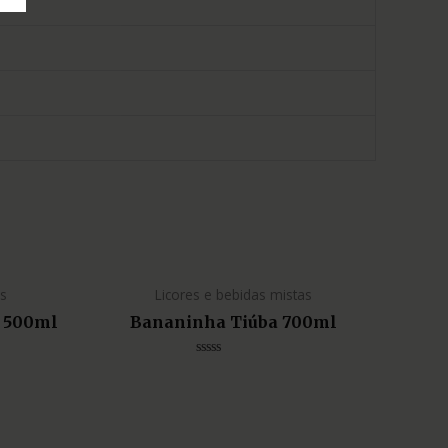
as
Licores e bebidas mistas
a 500ml
Bananinha Tiúba 700ml
Avaliação
0
de
5