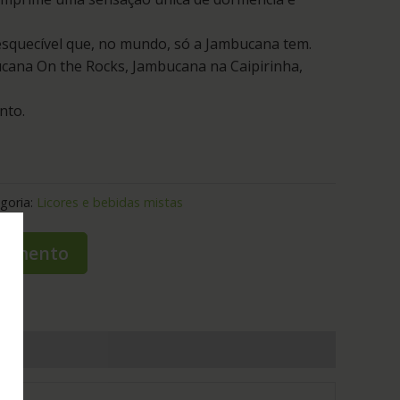
esquecível que, no mundo, só a Jambucana tem.
cana On the Rocks, Jambucana na Caipirinha,
nto.
goria:
Licores e bebidas mistas
rçamento