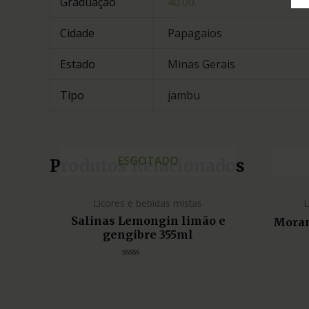
Graduação
40.00
Cidade
Papagaios
Estado
Minas Gerais
Tipo
jambu
ESGOTADO
Produtos Relacionados
Licores e bebidas mistas
L
Salinas Lemongin limão e
Moran
gengibre 355ml
Avaliação
0
de
5