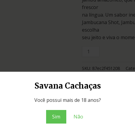
frescor
na língua. Um sabor in
Jambucana Shot, Jambu
escolha
seu jeito e viva o mome
SKU:
87ec2f451208
Cate
Savana Cachaças
Adicionar ao o
Você possui mais de 18 anos?
Sim
Não