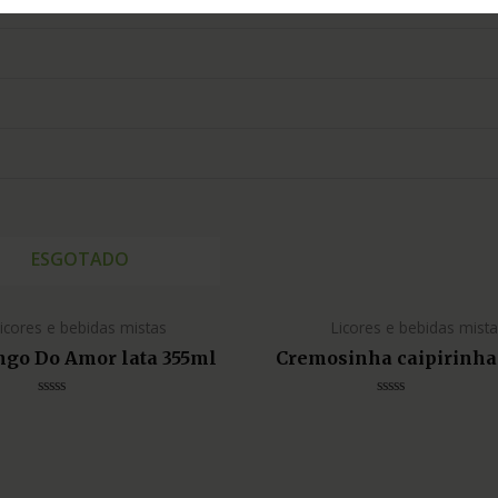
ESGOTADO
icores e bebidas mistas
Licores e bebidas mist
go Do Amor lata 355ml
Cremosinha caipirinh
Avaliação
Avaliação
0
0
de
de
5
5