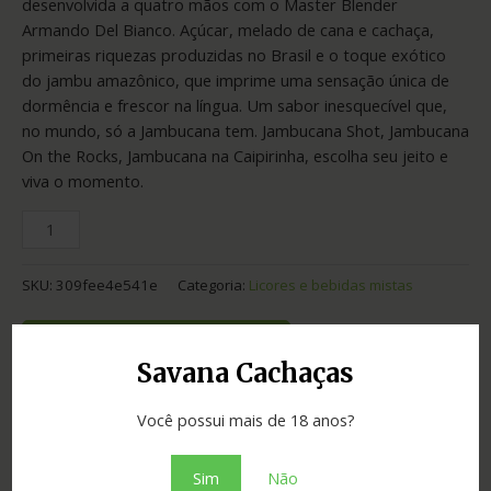
desenvolvida a quatro mãos com o Master Blender
Armando Del Bianco. Açúcar, melado de cana e cachaça,
primeiras riquezas produzidas no Brasil e o toque exótico
do jambu amazônico, que imprime uma sensação única de
dormência e frescor na língua. Um sabor inesquecível que,
no mundo, só a Jambucana tem. Jambucana Shot, Jambucana
On the Rocks, Jambucana na Caipirinha, escolha seu jeito e
viva o momento.
SKU:
309fee4e541e
Categoria:
Licores e bebidas mistas
Adicionar ao orçamento
Savana Cachaças
Você possui mais de 18 anos?
Informação adicional
Sim
Não