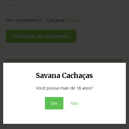
SKU:
1bc0249a6412
Categoria:
Cachaças
Adicionar ao orçamento
Informação adicional
Savana Cachaças
Graduação
38.00
Você possui mais de 18 anos?
Cidade
Montes Claros
Estado
Minas Gerais
Sim
Não
Tipo
coco