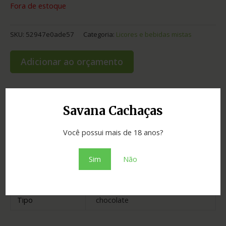
Fora de estoque
SKU:
52947e0ade57
Categoria:
Licores e bebidas mistas
Adicionar ao orçamento
Savana Cachaças
Informação adicional
Você possui mais de 18 anos?
Graduação
20.00
Sim
Não
Cidade
Harmonia
Estado
Rio Grande do Sul
Tipo
chocolate