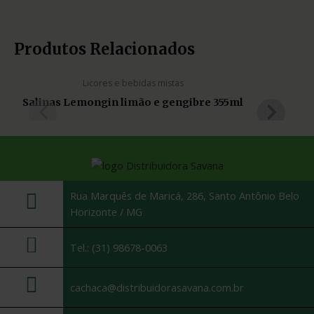
ESGOTADO
Produtos Relacionados
Licores e bebidas mistas
Salinas Lemongin limão e gengibre 355ml
Mo
Rua Marquês de Maricá, 286, Santo Antônio Belo
Horizonte / MG
Tel.: (31) 98678-0063
cachaca@distribuidorasavana.com.br