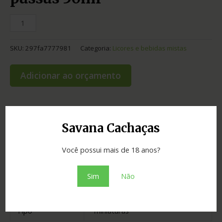
SKU:
297fa7777981
Categoria:
Licores e bebidas mistas
Adicionar ao orçamento
Informação adicional
Savana Cachaças
Você possui mais de 18 anos?
Graduação
20.00
Cidade
Jarinu
Sim
Não
Estado
São Paulo
Tipo
miniaturas