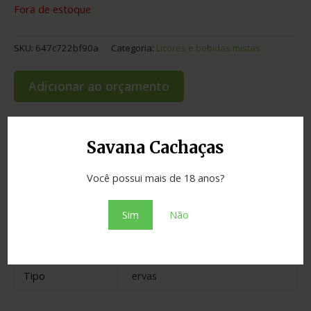
Fora de estoque
SKU:
647c722bf90a
Categoria:
Licores e bebidas mistas
Adicionar ao orçamento
Savana Cachaças
Informação adicional
Você possui mais de 18 anos?
Graduação
40.00
Sim
Não
Cidade
Ouro Preto
Estado
Minas Gerais
Tipo
ervas