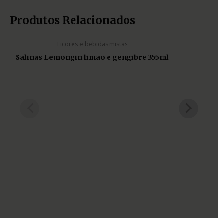
ESGOTADO
Produtos Relacionados
Licores e bebidas mistas
Salinas Lemongin limão e gengibre 355ml