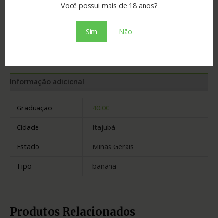
Você possui mais de 18 anos?
SKU:
64f1f27bf1b4
Categoria:
Licores e bebidas mistas
Sim
Não
Adicionar ao orçamento
Informação adicional
Graduação
40.00
Cidade
Itajubá
Estado
Minas Gerais
Tipo
banana
Produtos Relacionados