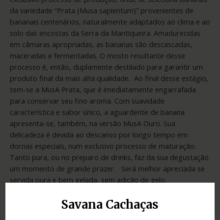
da variedade “Prata (Musa sapientum)” provenientes de
bananais centenários, naturalmente adaptados ao clima e ao
solo das encostas da Serra da Mantiqueira. Amadurecidas
em câmaras apropriadas, as bananas são descascadas,
maceradas e fermentadas. O mosto resultante desse
processo é, então, duplamente destilado para garantir um
produto final da mais alta qualidade. Ao final desse estágio,
tem-se a MusA Prata, que é imediatamente engarrafada
para conservar seu fino aroma. Com suavidade
característica e sabor único, a aguardente de banana
apresenta-se, também, na versão MusA Ouro. Sua
delicadeza é devida ao descanso por longo tempo em
dornas especiais, num exclusivo processo de maturação.
Tanto pura, ou no preparo de drinks, faz da sua degustação
um momento de grande prazer. Será melhor apreciada se
servida pura e bem gelada, sem adição de gelo.
Savana Cachaças