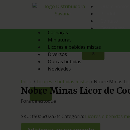
Quem Somos
Produtos
Contato
Orçamento
Cachaças
Miniaturas
Licores e bebidas mistas
X
Diversos
Outras bebidas
Novidades
Início
/
Licores e bebidas mistas
/ Nobre Minas Lic
Nobre Minas Licor de Co
X
Fora de estoque
SKU:
f50a6c02a3fc
Categoria:
Licores e bebidas mi
Adicionar ao orçamento