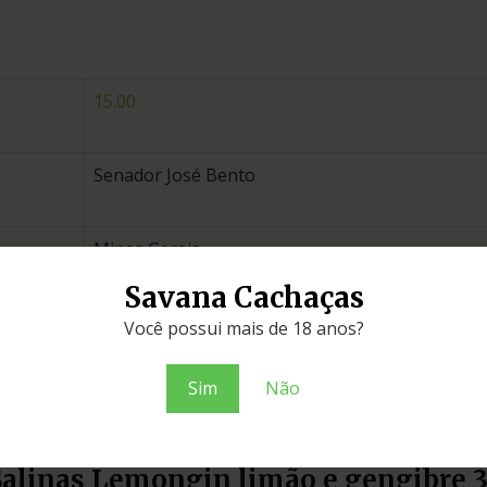
15.00
Senador José Bento
Minas Gerais
Savana Cachaças
coco
Você possui mais de 18 anos?
Sim
Não
Esgotado
Licores e bebidas mistas
Salinas Lemongin limão e gengibre 