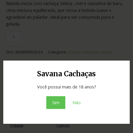
Bebida mista com cachaça Seleta , mel e castanha de baru,
Uma mistura equilibrada, que torna a bebida suave e
agradável ao paladar. Ideal para ser consumida pura e
gelada.
SKU:
8bb88f80d334
Categoria:
Licores e bebidas mistas
Adicionar ao orçamento
Savana Cachaças
Você possui mais de 18 anos?
Informação adicional
Sim
Não
Graduação
33.00
Cidade
Salinas