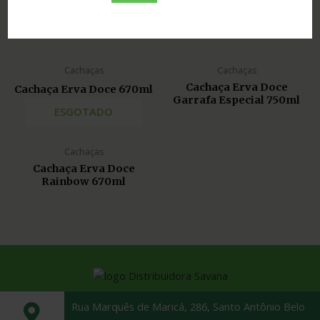
Cachaças
Cachaças
Cachaça Erva Doce 50ml
Cachaça Erva Doce 60ml
Cachaças
Cachaças
Cachaça Erva Doce
Cachaça Erva Doce 670ml
Garrafa Especial 750ml
ESGOTADO
Cachaças
Cachaça Erva Doce
Rainbow 670ml
Rua Marquês de Maricá, 286, Santo Antônio Belo