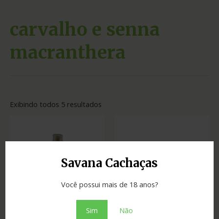
carvalho e senna
macranthera
Exibindo todos 5 resultados
Savana Cachaças
Você possui mais de 18 anos?
Sim
Não