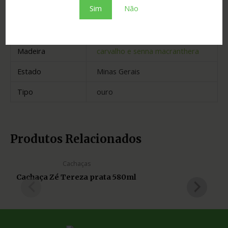
Sim
Não
Graduação
39.00
Cidade
Salinas
Madeira
carvalho e senna macranthera
Estado
Minas Gerais
Tipo
ouro
Produtos Relacionados
Cachaças
Cachaça Zé Tereza prata 580ml