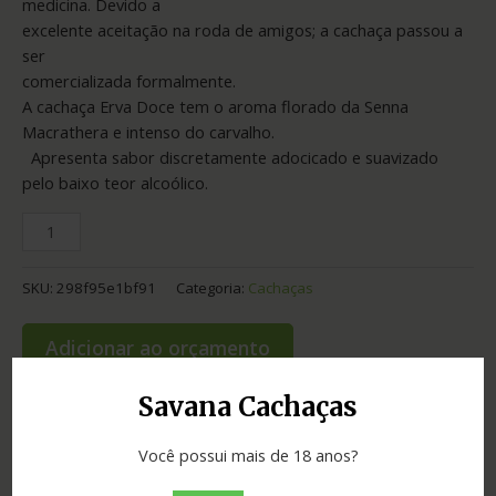
medicina. Devido a
excelente aceitação na roda de amigos; a cachaça passou a
ser
comercializada formalmente.
A cachaça Erva Doce tem o aroma florado da Senna
Macrathera e intenso do carvalho.
​ Apresenta sabor discretamente adocicado e suavizado
pelo baixo teor alcoólico.
SKU:
298f95e1bf91
Categoria:
Cachaças
Adicionar ao orçamento
Savana Cachaças
Você possui mais de 18 anos?
Informação adicional