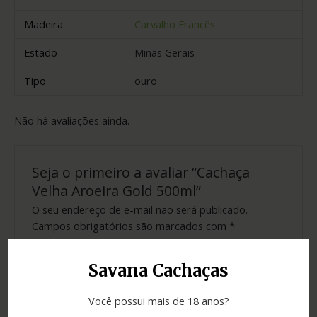
Madeira
Carvalho Francês
Estado
Minas Gerais
Tipo
ouro
Não há avaliações ainda.
Seja o primeiro a avaliar “Cachaça
Velha Aroeira Gold 500ml”
O seu endereço de e-mail não será publicado.
Campos obrigatórios são marcados com
*
Sua avaliação
*
Savana Cachaças
Sua avaliação sobre o produto
*
Você possui mais de 18 anos?