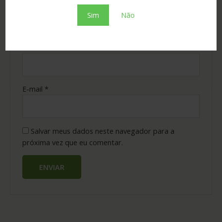
Sim
Não
Nome
*
E-mail
*
Salvar meus dados neste navegador para a
próxima vez que eu comentar.