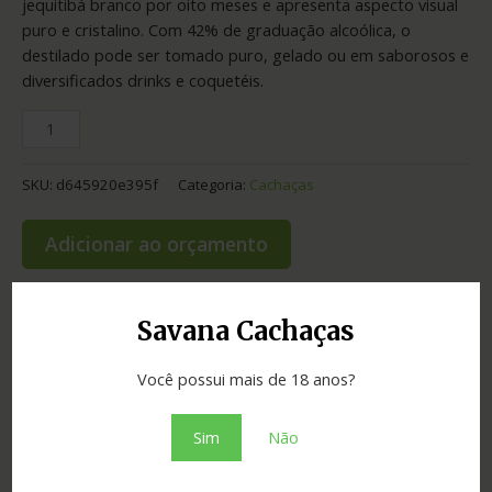
jequitibá branco por oito meses e apresenta aspecto visual
puro e cristalino. Com 42% de graduação alcoólica, o
destilado pode ser tomado puro, gelado ou em saborosos e
diversificados drinks e coquetéis.
SKU:
d645920e395f
Categoria:
Cachaças
Adicionar ao orçamento
Savana Cachaças
Informação adicional
Você possui mais de 18 anos?
Graduação
42.00
Sim
Não
Cidade
Ouro Preto