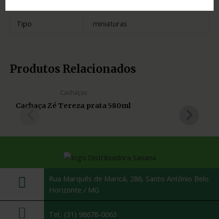
Estado
Minas Gerais
Tipo
miniaturas
Produtos Relacionados
Cachaças
Cachaça Zé Tereza prata 580ml
Rua Marquês de Maricá, 286, Santo Antônio Belo
Horizonte / MG
Tel.: (31) 98678-0063