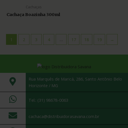
Cachaças
Cachaça Boazinha 300ml
1
2
3
4
…
17
18
19
→
Rua Marquês de Maricá, 286, Santo Antônio Belo
Horizonte / MG
Tel.: (31) 98678-0063
cachaca@distribuidorasavana.com.br