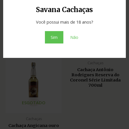
Savana Cachaças
Você possui mais de 18 anos?
Cachaças
Cachaça Alto Caparaó
Sim
Não
600ml
Cachaças
Cachaça Antônio
Rodrigues Reserva do
Coronel Série Limitada
700ml
ESGOTADO
Cachaças
Cachaça Angicana ouro