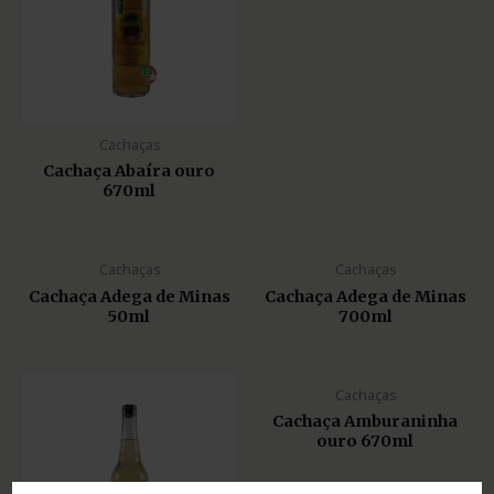
Cachaças
Cachaça Abaíra ouro
670ml
Cachaças
Cachaças
Cachaça Adega de Minas
Cachaça Adega de Minas
50ml
700ml
Cachaças
Cachaça Amburaninha
ouro 670ml