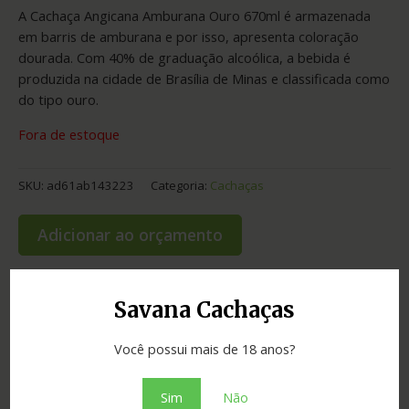
A Cachaça Angicana Amburana Ouro 670ml é armazenada
em barris de amburana e por isso, apresenta coloração
dourada. Com 40% de graduação alcoólica, a bebida é
produzida na cidade de Brasília de Minas e classificada como
do tipo ouro.
Fora de estoque
SKU:
ad61ab143223
Categoria:
Cachaças
Adicionar ao orçamento
Savana Cachaças
Informação adicional
Você possui mais de 18 anos?
Graduação
42.00
Sim
Não