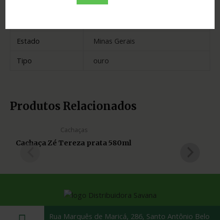
Cidade
Brasília de Minas
Madeira
amburana
Estado
Minas Gerais
Tipo
ouro
Produtos Relacionados
Cachaças
Cachaça Zé Tereza prata 580ml
Rua Marquês de Maricá, 286, Santo Antônio Belo