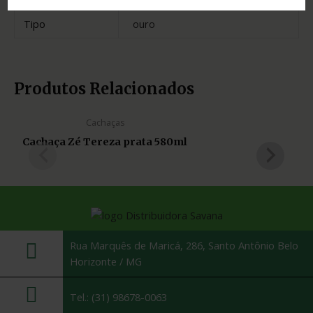
Tipo
ouro
Produtos Relacionados
Cachaças
Cachaça Zé Tereza prata 580ml
Rua Marquês de Maricá, 286, Santo Antônio Belo
Horizonte / MG
Tel.: (31) 98678-0063