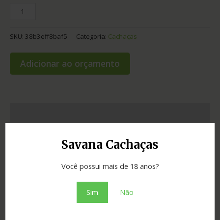
SKU:
38b3eff8baf5
Categoria:
Cachaças
Adicionar ao orçamento
Informação adicional
Graduação
42.00
Savana Cachaças
Envelhecimento
2 anos
Você possui mais de 18 anos?
Cidade
Salinas
Sim
Não
Madeira
bálsamo
Estado
Minas Gerais