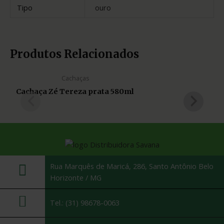
Tipo
ouro
Produtos Relacionados
Cachaças
Cachaça Zé Tereza prata 580ml
Rua Marquês de Maricá, 286, Santo Antônio Belo
Horizonte / MG
Tel.: (31) 98678-0063