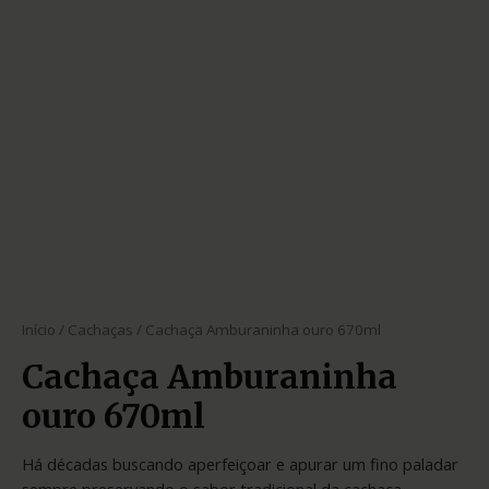
Início
/
Cachaças
/ Cachaça Amburaninha ouro 670ml
Cachaça Amburaninha
ouro 670ml
Há décadas buscando aperfeiçoar e apurar um fino paladar
sempre preservando o sabor tradicional da cachaça.