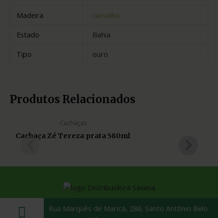
Madeira
carvalho
Estado
Bahia
Tipo
ouro
Produtos Relacionados
Cachaças
Cachaça Zé Tereza prata 580ml
Rua Marquês de Maricá, 286, Santo Antônio Belo