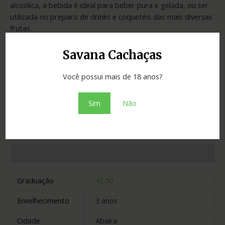
alcoólica, a bebida é ideal para beber pura e gelada, ou ser
utilizada no preparo de drinks e coquetéis das mais diversas
frutas.
Savana Cachaças
SKU:
17e62166fc85
Categoria:
Cachaças
Você possui mais de 18 anos?
Adicionar ao orçamento
Sim
Não
Informação adicional
Graduação
42.00
Envelhecimento
3 anos
Cidade
Abaíra