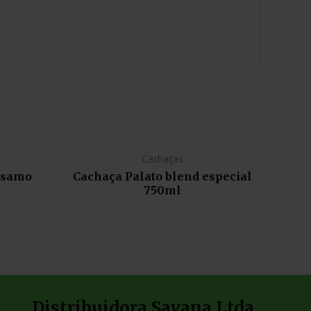
Cachaças
lsamo
Cachaça Palato blend especial
750ml
Distribuidora Savana Ltda