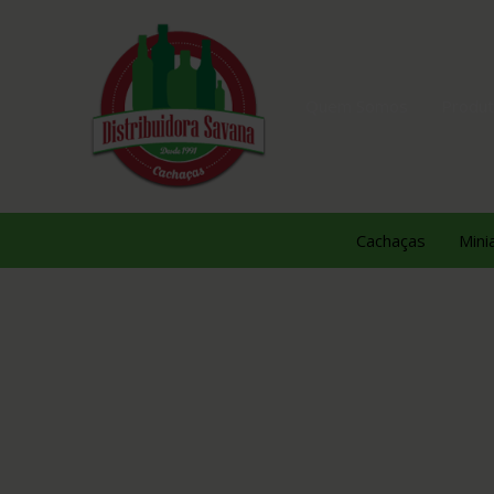
Quem Somos
Produ
Cachaças
Mini