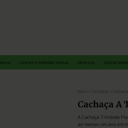
tos
Contato
Orçamento
aturas
Licores e bebidas mistas
Diversos
Outras bebi
Início
/
Cachaças
/ Cachaça
Cachaça A 
A Cachaça Trindade Pla
ao menos um ano em to