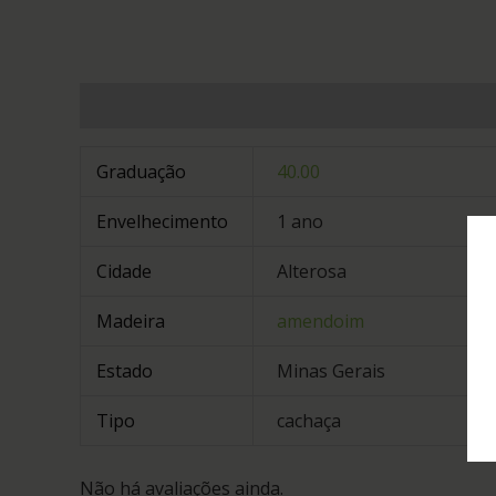
Informação adicional
Avaliações (0)
Graduação
40.00
Envelhecimento
1 ano
Cidade
Alterosa
Madeira
amendoim
Estado
Minas Gerais
Tipo
cachaça
Não há avaliações ainda.