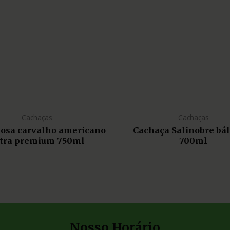
Cachaças
Cachaças
liosa carvalho americano
Cachaça Salinobre bá
tra premium 750ml
700ml
Nosso Horário