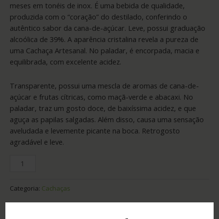
meses em tonéis de inox. É uma bebida de qualidade,
produzida com o “coração” do destilado, conferindo o
autêntico sabor da cana-de-açúcar. Leve, possui graduação
alcoólica de 39%. A aparência cristalina revela a pureza de
uma Cachaça Artesanal. No paladar, é encorpada, macia e
equilibrada, com excelente acidez.
Transparente, possui uma mescla de aromas de cana-de-
açúcar e frutas cítricas, como maçã-verde e abacaxi. No
paladar, traz um gosto doce, de baixíssima acidez, e que
aguça as papilas salgadas. Além disso, causa uma sensação
aveludada e levemente picante na boca. Retrogosto
agradável e leve.
Categoria:
Cachaças
Adicionar ao orçamento