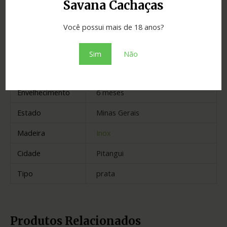
Savana Cachaças
Você possui mais de 18 anos?
Informação adicional
Sim
Não
Avaliações (0)
Envelhecimento
6 meses
Estado
Minas Gerais
Madeira
Inox
Cidade
Pitangui
Tipo
prata
Produtos Relacionados