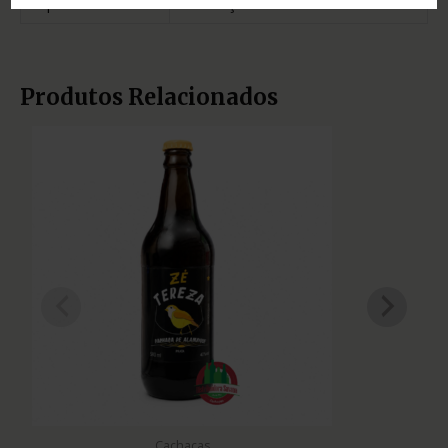
Tipo
cachaça
Produtos Relacionados
Cachaças