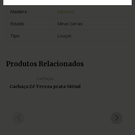
Madeira
bálsamo
Estado
Minas Gerais
Tipo
Louças
Produtos Relacionados
Cachaças
Cachaça Zé Tereza prata 580ml