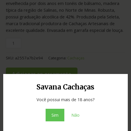
envelhecida por dois anos em tonéis de bálsamo, madeira
típica da região de Salinas, no Norte de Minas. Robusta,
possui graduação alcoólica de 42%. Produzida pela Seleta,
marca tradicional produtora de Cachaças Artesanais de
excelente qualidade. Envasada em garrafa especial de louça.
SKU:
a2557a7b2e94
Categoria:
Cachaças
Adicionar ao orçamento
Savana Cachaças
Você possui mais de 18 anos?
Informação adicional
Sim
Não
Graduação
42.00
Cidade
Salinas