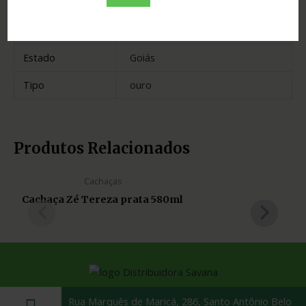
Cidade
Cristalina
Madeira
amburana
Estado
Goiás
Tipo
ouro
Produtos Relacionados
Cachaças
Cachaça Zé Tereza prata 580ml
Rua Marquês de Maricá, 286, Santo Antônio Belo