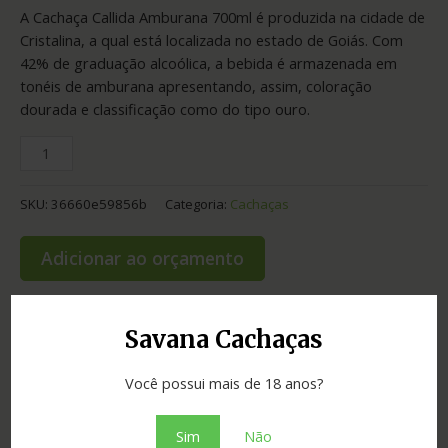
A Cachaça Callida Amburana 700ml é produzida na cidade de
Cristalina, a qual está localizada no estado de Goiás. Com
42% de graduação alcoólica, a bebida é armazenada em
tonéis de amburana apresentando, assim, coloração
dourada e classificação como do tipo ouro.
SKU:
36660e59856b
Categoria:
Cachaças
Adicionar ao orçamento
Savana Cachaças
Informação adicional
Você possui mais de 18 anos?
Graduação
42.00
Sim
Não