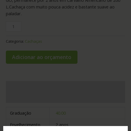
L.Cachaça com muito pouca acidez e bastante suave ao
paladar.
Categoria:
Cachaças
Adicionar ao orçamento
Informação adicional
Avaliações (0)
Graduação
40.00
Envelhecimento
2 anos