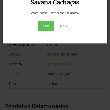
Savana Cachaças
Você possui mais de 18 anos?
Informação adicional
Sim
Não
Avaliações (0)
Envelhecimento
3 anos
Estado
Rio Grande do Sul
Madeira
Acacia Italiana
Cidade
Bento Gonçalves
Tipo
cachaça
Produtos Relacionados