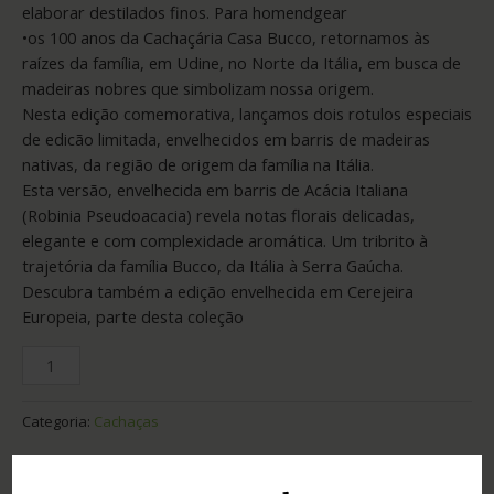
elaborar destilados finos. Para homendgear
•os 100 anos da Cachaçária Casa Bucco, retornamos às
raízes da família, em Udine, no Norte da Itália, em busca de
madeiras nobres que simbolizam nossa origem.
Nesta edição comemorativa, lançamos dois rotulos especiais
de edicão limitada, envelhecidos em barris de madeiras
nativas, da região de origem da família na Itália.
Esta versão, envelhecida em barris de Acácia Italiana
(Robinia Pseudoacacia) revela notas florais delicadas,
elegante e com complexidade aromática. Um tribrito à
trajetória da família Bucco, da Itália à Serra Gaúcha.
Descubra também a edição envelhecida em Cerejeira
Europeia, parte desta coleção
Categoria:
Cachaças
Adicionar ao orçamento