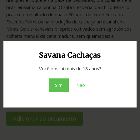
brasileiríssima caipirinha! O sabor especial da Chico Mineiro
prata é o resultado de quase 80 anos de experiência da
Fazenda Palmitos na produção de cachaça artesanal em
Minas Gerais; canaviais próprios cultivados sem agrotóxicos;
colheita manual da cana madura, sem queimadas; e
fermentação natural. Toda a produção é originária de
alambiques próprios, sem uso de aditivos.A Chico Mineiro
Savana Cachaças
prata é duplamente filtrada e engarrafada dentro da
Fazenda, de onde sai pura e selada para agradar ao seu
Você possui mais de 18 anos?
paladar.
Sim
Não
SKU:
efe937780e95
Categoria:
Cachaças
Adicionar ao orçamento