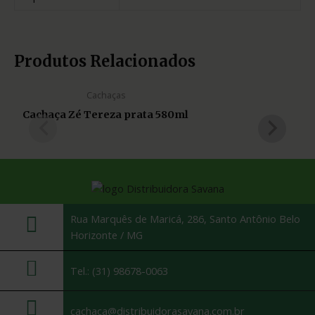
Produtos Relacionados
Cachaças
Cachaça Zé Tereza prata 580ml
Rua Marquês de Maricá, 286, Santo Antônio Belo
Horizonte / MG
Tel.: (31) 98678-0063
cachaca@distribuidorasavana.com.br