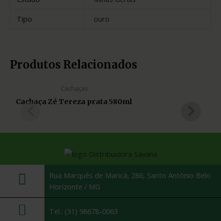
Tipo
ouro
Produtos Relacionados
Cachaças
Cachaça Zé Tereza prata 580ml
Rua Marquês de Maricá, 286, Santo Antônio Belo
Horizonte / MG
Tel.: (31) 98678-0063