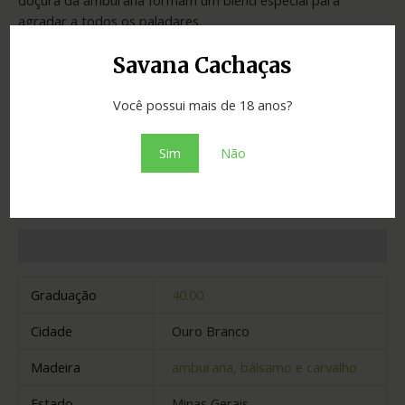
agradar a todos os paladares.
Savana Cachaças
Você possui mais de 18 anos?
SKU:
c203d8a15161
Categoria:
Cachaças
Sim
Não
Adicionar ao orçamento
Informação adicional
Graduação
40.00
Cidade
Ouro Branco
Madeira
amburana, bálsamo e carvalho
Estado
Minas Gerais