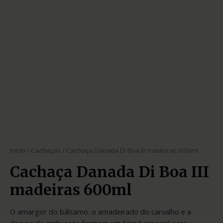
Início
/
Cachaças
/ Cachaça Danada Di Boa III madeiras 600ml
Cachaça Danada Di Boa III
madeiras 600ml
O amargor do bálsamo. o amadeirado do carvalho e a
doçura da amburana formam um blend especial para