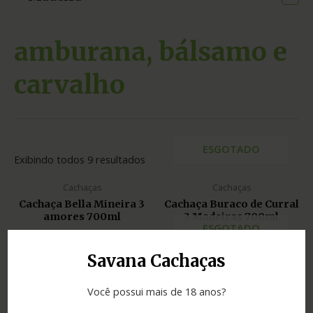
amburana, bálsamo e
carvalho
ESGOTADO
Exibindo todos 9 resultados
Cachaças
Cachaças
Cachaça Bella Mineira 3
Cachaça Buraco de Curral
amores 700ml
3 Madeiras 700ml
ESGOTADO
Savana Cachaças
Cachaças
Cachaças
Cachaça Danada Di Boa
Cachaça Legítima de
Você possui mais de 18 anos?
III madeiras 600ml
Minas 3 madeiras 700ml