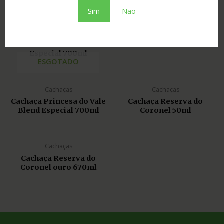
Sim
Não
Cachaças
Cachaças
Cachaça Legítima de
Cachaça Maria Andante
Minas 3 Madeiras Ed.
Golden 750ml
Especial 700ml
ESGOTADO
Cachaças
Cachaças
Cachaça Princesa do Vale
Cachaça Reserva do
Blend Especial 700ml
Coronel 50ml
Cachaças
Cachaça Reserva do
Coronel ouro 670ml